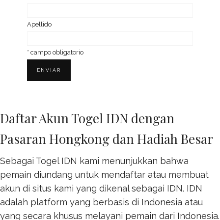
Ape­llido
*
campo obligatorio
Daftar Akun Togel IDN dengan
Pasaran Hongkong dan Hadiah Besar
Sebagai Togel IDN kami menunjukkan bahwa
pemain diundang untuk mendaftar atau membuat
akun di situs kami yang dikenal sebagai IDN. IDN
adalah platform yang berbasis di Indonesia atau
yang secara khusus melayani pemain dari Indonesia.