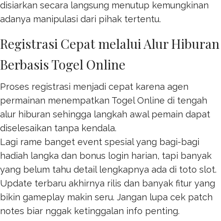
disiarkan secara langsung menutup kemungkinan
adanya manipulasi dari pihak tertentu.
Registrasi Cepat melalui Alur Hiburan
Berbasis Togel Online
Proses registrasi menjadi cepat karena agen
permainan menempatkan
Togel Online
di tengah
alur hiburan sehingga langkah awal pemain dapat
diselesaikan tanpa kendala.
Lagi rame banget event spesial yang bagi-bagi
hadiah langka dan bonus login harian, tapi banyak
yang belum tahu detail lengkapnya ada di
toto slot
.
Update terbaru akhirnya rilis dan banyak fitur yang
bikin gameplay makin seru. Jangan lupa cek patch
notes biar nggak ketinggalan info penting.