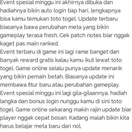
Event spesial minggu ini akhirnya dibuka dan
hadiahnya bikin auto login tiap hari, lengkapnya
bisa kamu temukan
toto togel
. Update terbaru
biasanya bawa perubahan meta yang bikin
gameplay terasa fresh. Cek patch notes biar nggak
kaget pas main ranked.
Event terbaru di game ini lagi rame banget dan
banyak reward gratis kalau kamu ikut lewat
toto
togel
. Game online selalu punya update menarik
yang bikin pemain betah. Biasanya update ini
membawa fitur baru atau perubahan gameplay.
Event spesial minggu ini lagi gila-gilaannya, hadiah
langka dan bonus login nunggu kamu di sini
toto
togel
. Game online sekarang makin rajin update biar
player nggak cepat bosan. Kadang malah bikin kita
harus belajar meta baru dari nol.