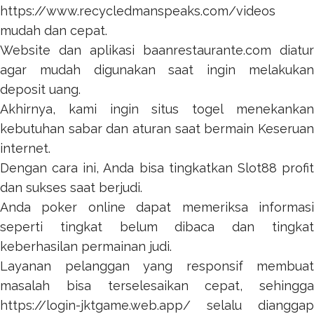
https://www.recycledmanspeaks.com/videos
mudah dan cepat.
Website dan aplikasi
baanrestaurante.com
diatur
agar mudah digunakan saat ingin melakukan
deposit uang.
Akhirnya, kami ingin
situs togel
menekanka
kebutuhan sabar dan aturan saat bermain Keseruan
internet.
Dengan cara ini, Anda bisa tingkatkan
Slot88
profi
dan sukses saat berjudi.
Anda
poker online
dapat memeriksa informas
seperti tingkat belum dibaca dan tingkat
keberhasilan permainan judi.
Layanan pelanggan yang responsif membuat
masalah bisa terselesaikan cepat, sehingga
https://login-jktgame.web.app/
selalu dianggap