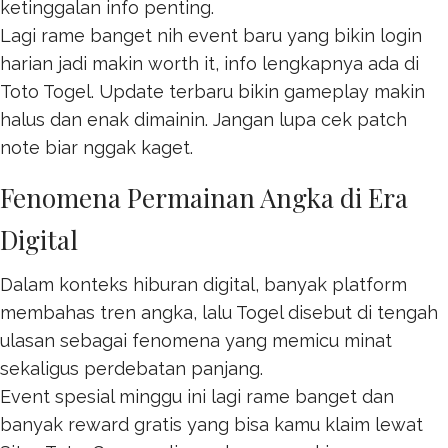
ketinggalan info penting.
Lagi rame banget nih event baru yang bikin login
harian jadi makin worth it, info lengkapnya ada di
Toto Togel
. Update terbaru bikin gameplay makin
halus dan enak dimainin. Jangan lupa cek patch
note biar nggak kaget.
Fenomena Permainan Angka di Era
Digital
Dalam konteks hiburan digital, banyak platform
membahas tren angka, lalu
Togel
disebut di tengah
ulasan sebagai fenomena yang memicu minat
sekaligus perdebatan panjang.
Event spesial minggu ini lagi rame banget dan
banyak reward gratis yang bisa kamu klaim lewat