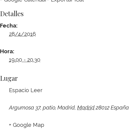
Detalles
Fecha:
28/4/2016
Hora:
19.00 - 20.30
Lugar
Espacio Leer
Argumosa 37, patio
,
Madrid
,
Madrid
28012
España
+ Google Map