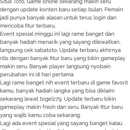
Situs Toto
. Game online sekarang makin seru
dengan update konten baru setiap bulan. Pemain
jadi punya banyak alasan untuk terus login dan
mencoba fitur terbaru.
Event spesial minggu ini lagi rame banget dan
banyak hadiah menarik yang sayang dilewatkan,
langsung cek
sabatoto
. Update terbaru akhirnya
rilis dengan banyak fitur baru yang bikin gameplay
makin seru. Banyak player langsung nyobain
perubahan ini di hari pertama.
Lagi rame banget nih event terbaru di game favorit
kamu, banyak hadiah langka yang bisa diklaim
sekarang lewat
togel279
. Update terbaru bikin
gameplay makin fresh dan seru. Banyak fitur baru
yang wajib kamu coba sekarang.
Lagi ada event spesial yang sayang banget kalau