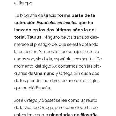
el tiempo.
La bio­gra­fía de Gra­cia
forma parte de la
colec­ción
Espa­ño­les emi­nen­tes
que ha
lan­zado en los dos últi­mos años la edi­
to­rial Tau­rus.
Nin­guno de los tra­ba­jos des­
me­rece el pres­ti­gio del que se está dotando
la colec­ción. Y todos los per­so­na­jes selec­cio­
na­dos son, sin duda, espa­ño­les emi­nen­tes. De
momento, del siglo
con­ta­mos con las bio­
XX
gra­fías de
Una­muno
y Ortega. Sin duda dos
de los gran­des nom­bres de uno de los siglos
que per­dió España.
José Ortega y Gas­set
se lee como un relato
de la vida de Ortega, pero sobre todo ha de
enten­derse como
pin­ce­la­das de filo­so­fía