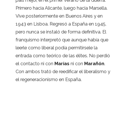
país mejor, en el pri­mer verano de la Gue­rra.
Pri­mero hacia Ali­cante, luego hacia Mar­se­lla.
Vive pos­te­rior­mente en Bue­nos Aires y en
1943 en Lis­boa. Regresó a España en 1945,
pero nunca se ins­taló de forma defi­ni­tiva. El
fran­quismo inter­pretó que aun­que había que
leerle como libe­ral podía per­mi­tír­sele la
entrada como teó­rico de las éli­tes. No per­dió
el con­tacto ni con
Marías
ni con
Mara­ñón
.
Con ambos trató de reedi­fi­car el libe­ra­lismo y
el rege­ne­ra­cio­nismo en España.