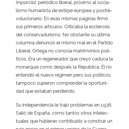
Impar­cial
, perió­dico libe­ral, pró­ximo al socia­
lismo huma­nista de estirpe euro­pea y pos­t­re­
vo­lu­cio­na­rio. En esas mis­mas pági­nas firmó
sus pri­me­ros artícu­los. Cri­ti­caba la escle­ro­sis
del con­ser­va­du­rismo. No obs­tante su última
columna denun­ció el mismo mal en el Par­tido
Libe­ral. Ortega no cono­cía matri­mo­nios polí­
ti­cos. Era un rege­ne­ra­dor que creyó caduca la
monar­quía como des­pués la Repú­blica. Él no
enten­dió el nuevo régi­men pero sus polí­ti­cos
tam­poco supie­ron com­pren­der la opor­tu­ni­
dad que esta­ban perdiendo.
Su inde­pen­den­cia le trajo pro­ble­mas en 1936.
Salió de España, como tan­tos otros inte­lec­
tua­les que hubie­ran con­tri­buido a cons­truir un