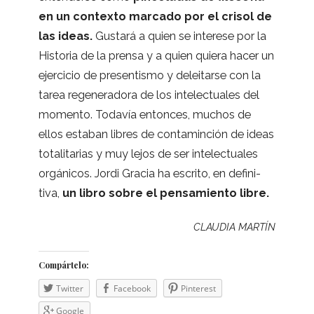
en un con­texto mar­cado por el cri­sol de
las ideas.
Gus­tará a quien se interese por la
His­to­ria de la prensa y a quien quiera hacer un
ejer­ci­cio de pre­sen­tismo y delei­tarse con la
tarea rege­ne­ra­dora de los inte­lec­tua­les del
momento. Toda­vía enton­ces, muchos de
ellos esta­ban libres de con­ta­min­ción de ideas
tota­li­ta­rias y muy lejos de ser inte­lec­tua­les
orgá­ni­cos. Jordi Gra­cia ha escrito, en defi­ni­
tiva,
un libro sobre el pen­sa­miento libre.
CLAUDIA
MARTÍN
Com­pár­telo:
Twit­ter
Face­book
Pin­te­rest
Goo­gle