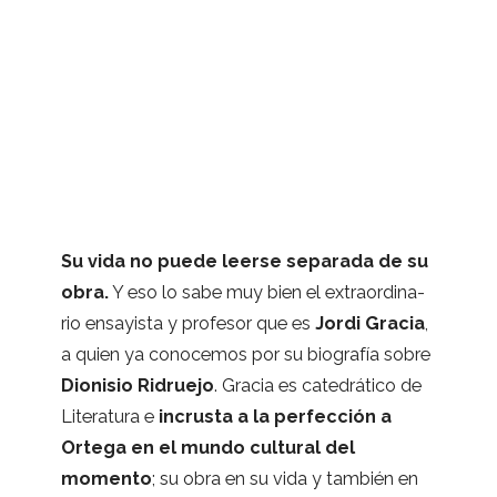
Su vida no puede leerse sepa­rada de su
obra.
Y eso lo sabe muy bien el extra­or­di­na­
rio ensa­yista y pro­fe­sor que es
Jordi Gra­cia
,
a quien ya cono­ce­mos por su bio­gra­fía sobre
Dio­ni­sio Ridruejo
. Gra­cia es cate­drá­tico de
Lite­ra­tura e
incrusta a la per­fec­ción a
Ortega en el mundo cul­tu­ral del
momento
; su obra en su vida y tam­bién en