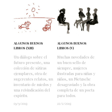
ALGUNOS BUENOS
ALGUNOS BUENOS
LIBROS (XIII)
LIBROS (V)
Un diálogo sobre el
Muchas novedades de
futuro presente, una
un buen sello de
colección de sátiras
siempre, mujeres
ejemplares, otra de
ilustradas para niñas y
sugerentes relatos, un
niños, un Nietzsche
inventario de miedos y
desagraviado y la obra
una reivindicación del
completa de un poeta
espíritu.
para todos.
03/5/2019
22/2/2019