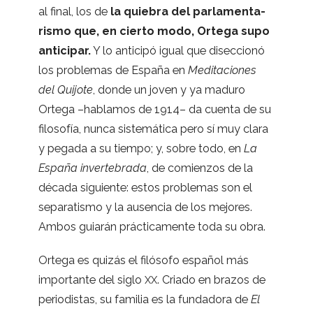
al final, los de
la quie­bra del par­la­men­ta­
rismo que, en cierto modo, Ortega supo
anti­ci­par.
Y lo anti­cipó igual que disec­cionó
los pro­ble­mas de España en
Medi­ta­cio­nes
del Qui­jote
, donde un joven y ya maduro
Ortega –habla­mos de 1914– da cuenta de su
filo­so­fía, nunca sis­te­má­tica pero sí muy clara
y pegada a su tiempo; y, sobre todo, en
La
España
inver­te­brada
, de comien­zos de la
década siguiente: estos pro­ble­mas son el
sepa­ra­tismo y la ausen­cia de los mejo­res.
Ambos guia­rán prác­ti­ca­mente toda su obra.
Ortega es qui­zás el filó­sofo espa­ñol más
impor­tante del siglo
. Criado en bra­zos de
XX
perio­dis­tas, su fami­lia es la fun­da­dora de
El