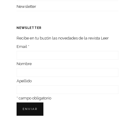
Newsletter
NEWSLETTER
Recibe en tu buzón las nove­da­des de la revista Leer
Email
*
Nom­bre
Ape­llido
*
campo obligatorio