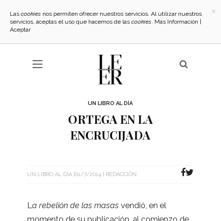
×
Las
cookies
nos permiten ofrecer nuestros servicios. Al utilizar nuestros
servicios, aceptas el uso que hacemos de las
cookies
.
Más Información
|
Aceptar
UN LIBRO AL DÍA
ORTEGA EN LA
ENCRUCIJADA
UN LIBRO AL DÍA
01/7/2014
REDACCIÓN
L
a rebe­lión de las masas
ven­dió, en el
momento de su publi­ca­ción, al comienzo de