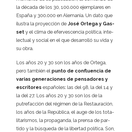
la década de los 30, 100.000 ejem­pla­res en
España y 300.000 en Ale­ma­nia. Un dato que
ilus­tra la pro­yec­ción de
José Ortega y Gas­
set
y el clima de efer­ves­cen­cia polí­tica, inte­
lec­tual y social en el que desa­rro­lló su vida y
su obra.
Los años 20 y 30 son los años de Ortega,
pero tam­bién el
punto de con­fluen­cia de
varias gene­ra­cio­nes de pen­sa­do­res y
escri­to­res
espa­ño­les: las del 98, la del 14 y
la del 27. Los años 20 y 30 son los de la
putre­fac­ción del régi­men de la Res­tau­ra­ción,
los años de la Repú­blica, el auge de los tota­
li­ta­ris­mos, la pro­pa­ganda, la prensa de par­
tido y la bús­queda de la liber­tad polí­tica. Son,